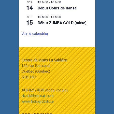
13 h 00
-
16 h 00
SEP
n
14
a
Début Cours de danse
v
a
10 h 00
-
11 h 00
SEP
n
15
Début ZUMBA GOLD (mixte)
t
Voir le calendrier
Centre de loisirs La Sablière
156 rue Bertrand
Québec (Québec)
G1B 1H7
418-821-7070
(boîte vocale)
cb.stl@hotmail.com
www.fadoq-cbstl.ca