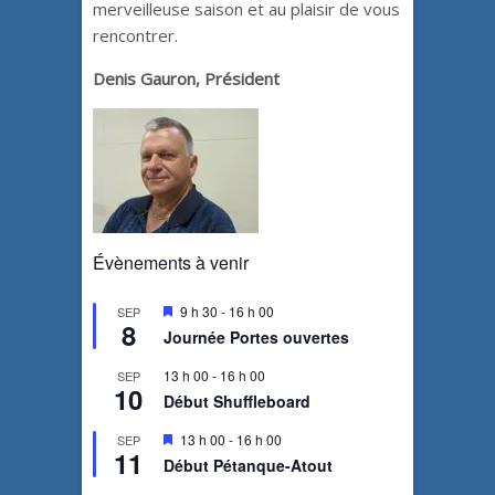
merveilleuse saison et au plaisir de vous
rencontrer.
Denis Gauron, Président
Évènements à venir
M
9 h 30
-
16 h 00
SEP
8
i
Journée Portes ouvertes
s
e
13 h 00
-
16 h 00
SEP
n
10
a
Début Shuffleboard
v
a
M
13 h 00
-
16 h 00
SEP
n
11
i
Début Pétanque-Atout
t
s
e