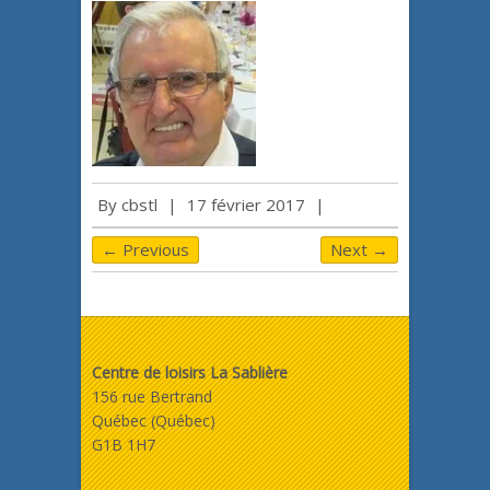
By
cbstl
|
17 février 2017
|
← Previous
Next →
Centre de loisirs La Sablière
156 rue Bertrand
Québec (Québec)
G1B 1H7