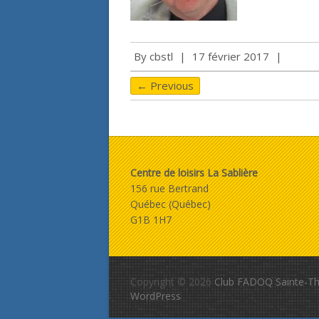
By
cbstl
|
17 février 2017
|
← Previous
Centre de loisirs La Sablière
156 rue Bertrand
Québec (Québec)
G1B 1H7
Copyright © 2026
Club FADOQ Sainte-Th
WordPress