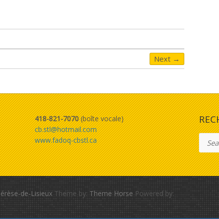
Next →
REC
418-821-7070
(boîte vocale)
cb.stl@hotmail.com
Searc
www.fadoq-cbstl.ca
érèse-de-Lisieux
Theme by:
Theme Horse
Powered by: