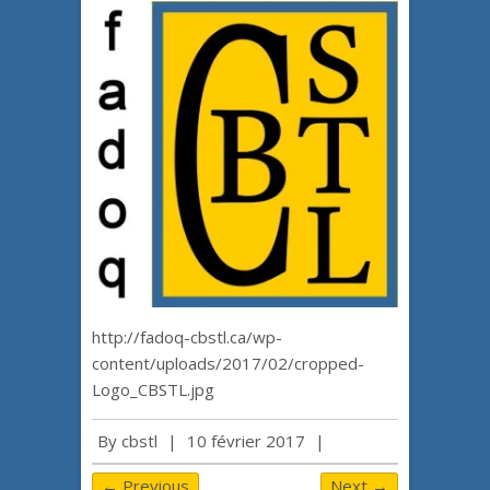
http://fadoq-cbstl.ca/wp-
content/uploads/2017/02/cropped-
Logo_CBSTL.jpg
By
cbstl
|
10 février 2017
|
← Previous
Next →