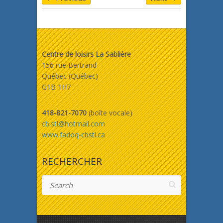
Centre de loisirs La Sablière
156 rue Bertrand
Québec (Québec)
G1B 1H7
418-821-7070
(boîte vocale)
cb.stl@hotmail.com
www.fadoq-cbstl.ca
RECHERCHER
Search