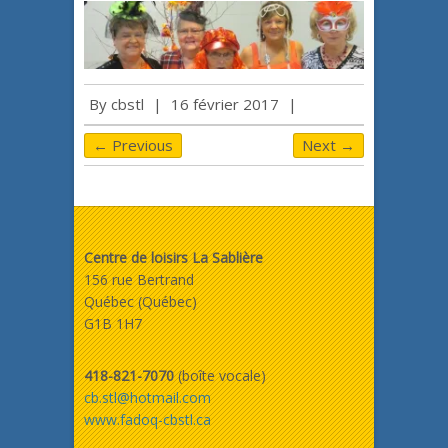
By
cbstl
|
16 février 2017
|
← Previous
Next →
Centre de loisirs La Sablière
156 rue Bertrand
Québec (Québec)
G1B 1H7
418-821-7070
(boîte vocale)
cb.stl@hotmail.com
www.fadoq-cbstl.ca