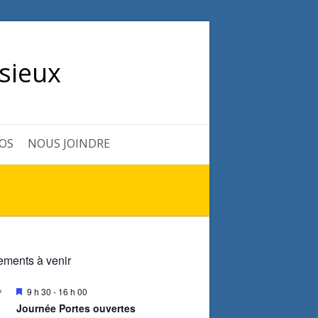
sieux
OS
NOUS JOINDRE
ments à venir
M
9 h 30
-
16 h 00
P
i
Journée Portes ouvertes
s