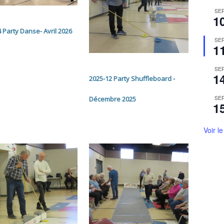
SE
1
 Party Danse- Avril 2026
SE
1
SE
1
2025-12 Party Shuffleboard -
SE
Décembre 2025
1
Voir l