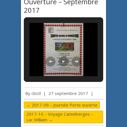
Ouverture – Septembre
2017
By
cbstl
|
27 septembre 2017
|
←
2017-09 – Journée Porte ouverte
2017-10 – Voyage Canneberges –
Lac William
→