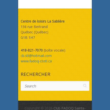
Centre de loisirs La Sablière
156 rue Bertrand
Québec (Québec)
G1B 1H7
418-821-7070
(boîte vocale)
cb.stl@hotmail.com
www.fadoq-cbstl.ca
RECHERCHER
Search
Copyright © 2026
Club FADOQ Sainte-