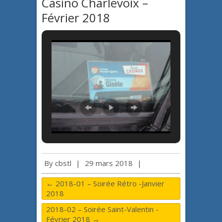
Casino Charlevoix –
Février 2018
By
cbstl
|
29 mars 2018
|
←
2018-01 – Soirée Rétro -Janvier
2018
2018-02 – Soirée Saint-Valentin -
Février 2018
→