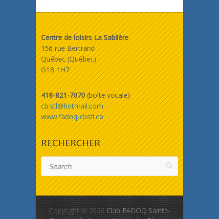
Centre de loisirs La Sablière
156 rue Bertrand
Québec (Québec)
G1B 1H7
418-821-7070
(boîte vocale)
cb.stl@hotmail.com
www.fadoq-cbstl.ca
RECHERCHER
Search
Copyright © 2026
Club FADOQ Sainte-