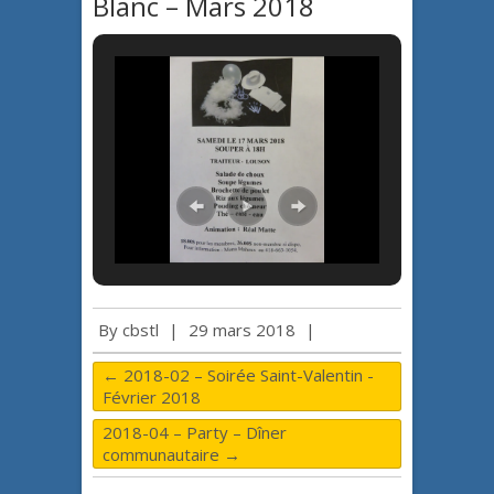
Blanc – Mars 2018
By
cbstl
|
29 mars 2018
|
←
2018-02 – Soirée Saint-Valentin -
Février 2018
2018-04 – Party – Dîner
communautaire
→