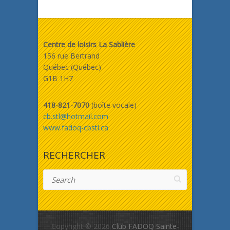
Centre de loisirs La Sablière
156 rue Bertrand
Québec (Québec)
G1B 1H7
418-821-7070
(boîte vocale)
cb.stl@hotmail.com
www.fadoq-cbstl.ca
RECHERCHER
Search
Copyright © 2026
Club FADOQ Sainte-