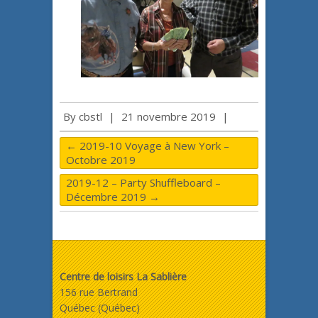
By
cbstl
|
21 novembre 2019
|
←
2019-10 Voyage à New York –
Octobre 2019
2019-12 – Party Shuffleboard –
Décembre 2019
→
Centre de loisirs La Sablière
156 rue Bertrand
Québec (Québec)