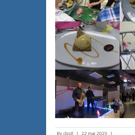
By
cbstl
|
22 mai 2023
|