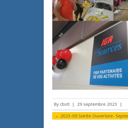
By
cbstl
|
29 septembre 2023
|
←
2023-09 Soirée Ouverture- Sept