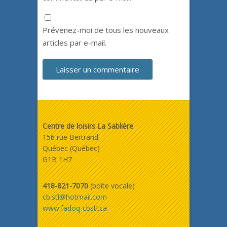
Prévenez-moi de tous les nouveaux
articles par e-mail.
Centre de loisirs La Sablière
156 rue Bertrand
Québec (Québec)
G1B 1H7
418-821-7070
(boîte vocale)
cb.stl@hotmail.com
www.fadoq-cbstl.ca