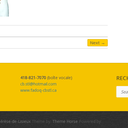
Next →
REC
418-821-7070
(boîte vocale)
cb.stl@hotmail.com
Searc
www.fadoq-cbstl.ca
érèse-de-Lisieux
Theme by:
Theme Horse
Powered by: