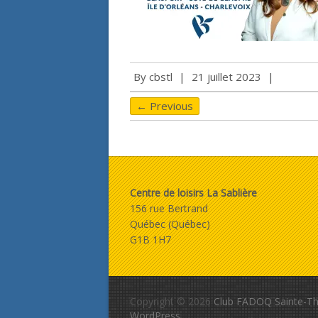
By
cbstl
|
21 juillet 2023
|
← Previous
Centre de loisirs La Sablière
156 rue Bertrand
Québec (Québec)
G1B 1H7
Copyright © 2026
Club FADOQ Sainte-Th
WordPress