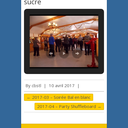
sucre
By
cbstl
|
10 avril 2017
|
←
2017-03 – Soirée Bal en blanc
2017-04 – Party Shuffleboard
→