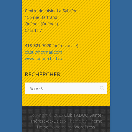
Centre de loisirs La Sablière
156 rue Bertrand
Québec (Québec)
G1B 1H7
418-821-7070
(boîte vocale)
cb.stl@hotmail.com
www.fadoq-cbstl.ca
RECHERCHER
Search
Copyright © 2026
Club FADOQ Sainte-
Thérèse-de-Lisieux
Theme by:
Theme
Horse
Powered by:
WordPress