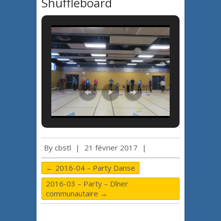
Shuffleboard
By
cbstl
|
21 février 2017
|
←
2016-04 – Party Danse
2016-03 – Party – Dîner
communautaire
→