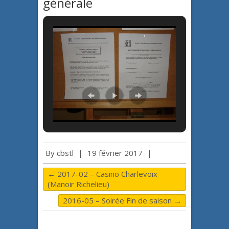
générale
By
cbstl
|
19 février 2017
|
←
2017-02 – Casino Charlevoix
(Manoir Richelieu)
2016-05 – Soirée Fin de saison
→