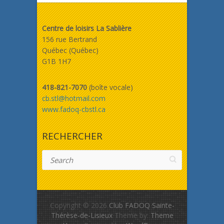
Centre de loisirs La Sablière
156 rue Bertrand
Québec (Québec)
G1B 1H7
418-821-7070
(boîte vocale)
cb.stl@hotmail.com
www.fadoq-cbstl.ca
RECHERCHER
Search
Copyright © 2026
Club FADOQ Sainte-
Thérèse-de-Lisieux
Theme by:
Theme