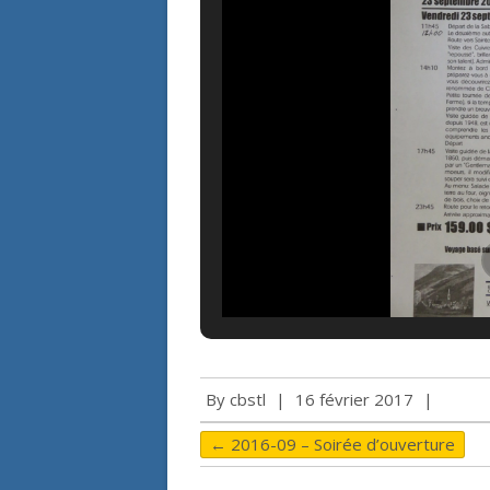
By
cbstl
|
16 février 2017
|
←
2016-09 – Soirée d’ouverture