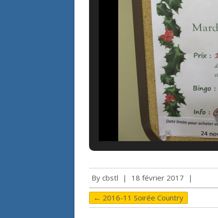
By
cbstl
|
18 février 2017
|
←
2016-11 Soirée Country