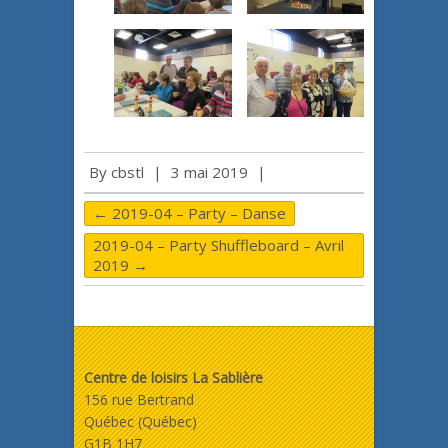
By
cbstl
|
3 mai 2019
|
←
2019-04 – Party – Danse
2019-04 – Party Shuffleboard – Avril
2019
→
Centre de loisirs La Sablière
156 rue Bertrand
Québec (Québec)
G1B 1H7