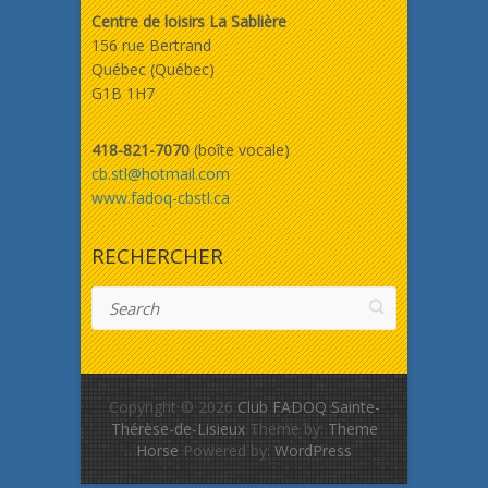
Centre de loisirs La Sablière
156 rue Bertrand
Québec (Québec)
G1B 1H7
418-821-7070
(boîte vocale)
cb.stl@hotmail.com
www.fadoq-cbstl.ca
RECHERCHER
Search
Copyright © 2026
Club FADOQ Sainte-
Thérèse-de-Lisieux
Theme by:
Theme
Horse
Powered by:
WordPress