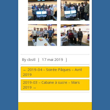
By
cbstl
|
17 mai 2019
|
←
2019-04 – Soirée Pâques – Avril
2019
2019-03 – Cabane à sucre – Mars
2019
→