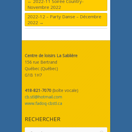
←
2022-11 Soirée Country-
Novembre 2022
2022-12 – Party Danse – Décembre
2022
→
Centre de loisirs La Sablière
156 rue Bertrand
Québec (Québec)
G1B 1H7
418-821-7070
(boîte vocale)
cb.stl@hotmail.com
www.fadoq-cbstl.ca
RECHERCHER
Search