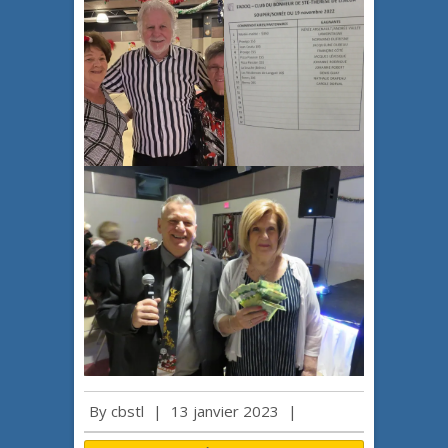
By
cbstl
|
13 janvier 2023
|