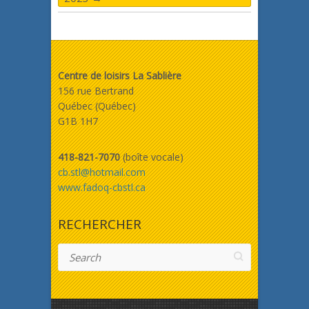
Centre de loisirs La Sablière
156 rue Bertrand
Québec (Québec)
G1B 1H7
418-821-7070
(boîte vocale)
cb.stl@hotmail.com
www.fadoq-cbstl.ca
RECHERCHER
Search