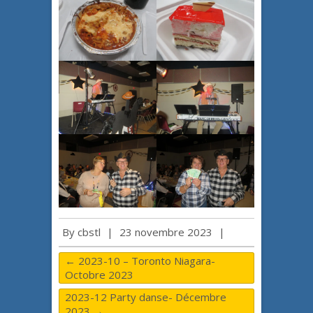
By
cbstl
|
23 novembre 2023
|
←
2023-10 – Toronto Niagara-
Octobre 2023
2023-12 Party danse- Décembre
2023
→