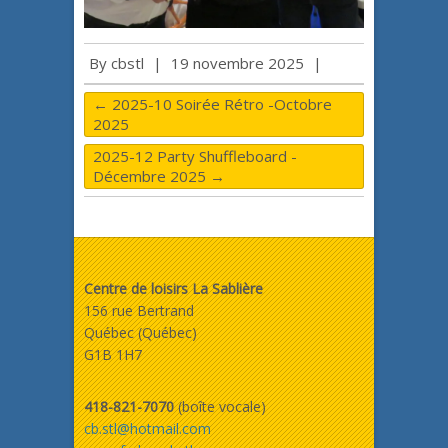
By
cbstl
|
19 novembre 2025
|
←
2025-10 Soirée Rétro -Octobre
2025
2025-12 Party Shuffleboard -
Décembre 2025
→
Centre de loisirs La Sablière
156 rue Bertrand
Québec (Québec)
G1B 1H7
418-821-7070
(boîte vocale)
cb.stl@hotmail.com