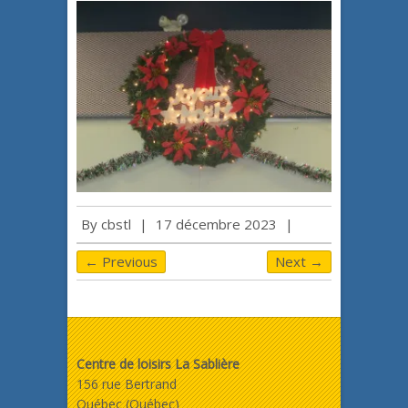
By
cbstl
|
17 décembre 2023
|
← Previous
Next →
Centre de loisirs La Sablière
156 rue Bertrand
Québec (Québec)