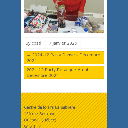
By
cbstl
|
7 janvier 2025
|
←
2024-12 Party Danse – Décembre
2024
2024-12 Party Pétanque-Atout –
Décembre 2024
→
Centre de loisirs La Sablière
156 rue Bertrand
Québec (Québec)
G1B 1H7