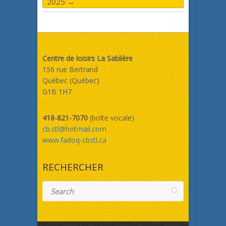
2025
→
Centre de loisirs La Sablière
156 rue Bertrand
Québec (Québec)
G1B 1H7
418-821-7070
(boîte vocale)
cb.stl@hotmail.com
www.fadoq-cbstl.ca
RECHERCHER
Search