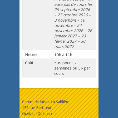
aura pas de cours les
29 septembre 2026
– 27 octobre 2026 –
3 novembre – 10
novembre – 24
novembre 2026 – 26
janvier 2027 – 23
février 2027 – 30
mars 2027
Heure
10h à 11h
Coût
50$ pour 12
semaines ou 5$ par
cours
Centre de loisirs La Sablière
156 rue Bertrand
Québec (Québec)