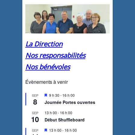
La Direction
Nos responsabilités
Nos bénévoles
Évènements à venir
M
9 h 30
-
16 h 00
SEP
8
i
Journée Portes ouvertes
s
e
13 h 00
-
16 h 00
SEP
n
10
a
Début Shuffleboard
v
a
M
13 h 00
-
16 h 00
SEP
n
i