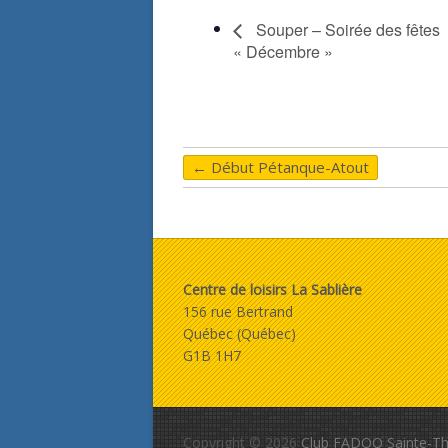
Souper – Soirée des fêtes
« Décembre »
←
Début Pétanque-Atout
Centre de loisirs La Sablière
156 rue Bertrand
Québec (Québec)
G1B 1H7
Copyright © 2026
Club FADOQ Sainte-Th