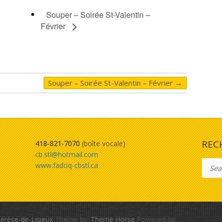
Souper – Soirée St-Valentin –
Février
Souper – Soirée St-Valentin – Février
→
REC
418-821-7070
(boîte vocale)
cb.stl@hotmail.com
Searc
www.fadoq-cbstl.ca
érèse-de-Lisieux
Theme by:
Theme Horse
Powered by: