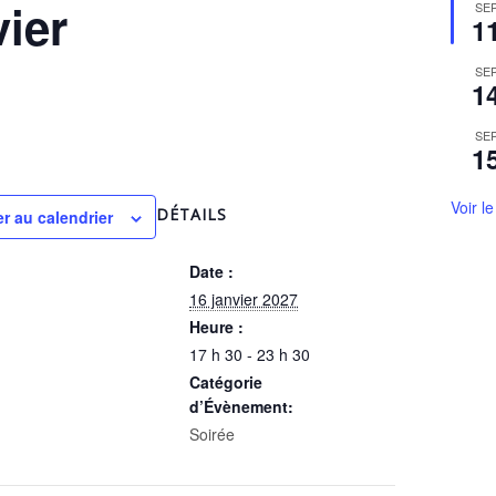
ier
SE
1
SE
1
SE
1
Voir l
DÉTAILS
r au calendrier
Date :
16 janvier 2027
Heure :
17 h 30 - 23 h 30
Catégorie
d’Évènement:
Soirée