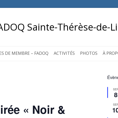
ADOQ Sainte-Thérèse-de-Li
ES DE MEMBRE – FADOQ
ACTIVITÉS
PHOTOS
À PROP
Évène
SE
8
irée « Noir &
SE
1