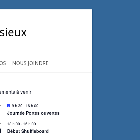
sieux
OS
NOUS JOINDRE
ments à venir
M
9 h 30
-
16 h 00
P
i
Journée Portes ouvertes
s
e
13 h 00
-
16 h 00
P
n
0
a
Début Shuffleboard
v