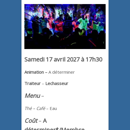
Samedi 17 avril 2027 à 17h30
Animation –
A déterminer
Traiteur
–
Lechasseur
Menu
–
Thé – Café
– Eau
Coû
t
–
A
déterminer$/Membre