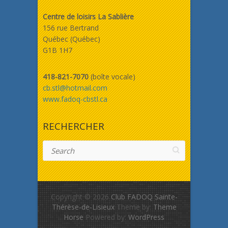
Centre de loisirs La Sablière
156 rue Bertrand
Québec (Québec)
G1B 1H7
418-821-7070
(boîte vocale)
cb.stl@hotmail.com
www.fadoq-cbstl.ca
RECHERCHER
Search
Copyright © 2026
Club FADOQ Sainte-
Thérèse-de-Lisieux
Theme by:
Theme
Horse
Powered by:
WordPress