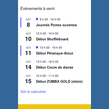
Évènements à venir
M
9 h 30
-
16 h 00
SEP
8
i
Journée Portes ouvertes
s
e
13 h 00
-
16 h 00
SEP
n
10
a
Début Shuffleboard
v
a
M
13 h 00
-
16 h 00
SEP
n
11
i
Début Pétanque-Atout
t
s
e
13 h 00
-
16 h 00
SEP
n
14
a
Début Cours de danse
v
a
10 h 00
-
11 h 00
SEP
n
15
Début ZUMBA GOLD (mixte)
t
Voir le calendrier