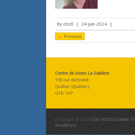
By
cbstl
|
24 juin 2024
|
← Previous
Centre de loisirs La Sablière
156 rue Bertrand
Québec (Québec)
G1B 1H7
Copyright © 2026
Club FADOQ Sainte-Th
WordPress