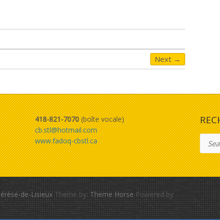
Next →
REC
418-821-7070
(boîte vocale)
cb.stl@hotmail.com
Searc
www.fadoq-cbstl.ca
érèse-de-Lisieux
Theme by:
Theme Horse
Powered by: