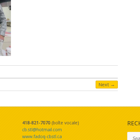
Next →
REC
418-821-7070
(boîte vocale)
cb.stl@hotmail.com
Searc
www.fadoq-cbstl.ca