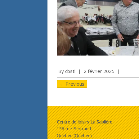
By
cbstl
|
2 février 2025
|
← Previous
Centre de loisirs La Sablière
156 rue Bertrand
Québec (Québec)