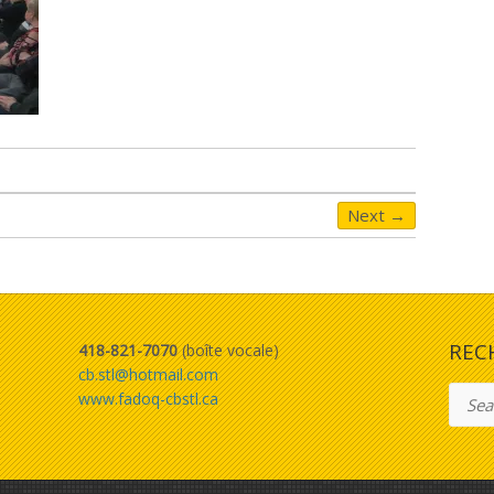
Next →
REC
418-821-7070
(boîte vocale)
cb.stl@hotmail.com
Searc
www.fadoq-cbstl.ca