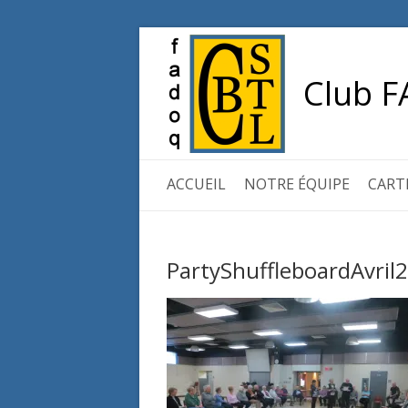
Club F
ACCUEIL
NOTRE ÉQUIPE
CART
PartyShuffleboardAvril2