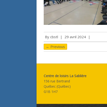
By
cbstl
|
29 avril 2024
|
← Previous
Centre de loisirs La Sablière
156 rue Bertrand
Québec (Québec)
G1B 1H7