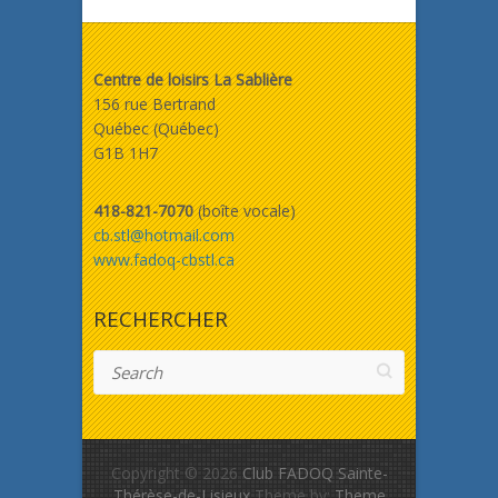
Centre de loisirs La Sablière
156 rue Bertrand
Québec (Québec)
G1B 1H7
418-821-7070
(boîte vocale)
cb.stl@hotmail.com
www.fadoq-cbstl.ca
RECHERCHER
Search
Copyright © 2026
Club FADOQ Sainte-
Thérèse-de-Lisieux
Theme by:
Theme