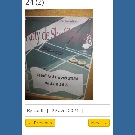
24 (2)
By
cbstl
|
29 avril 2024
|
← Previous
Next →