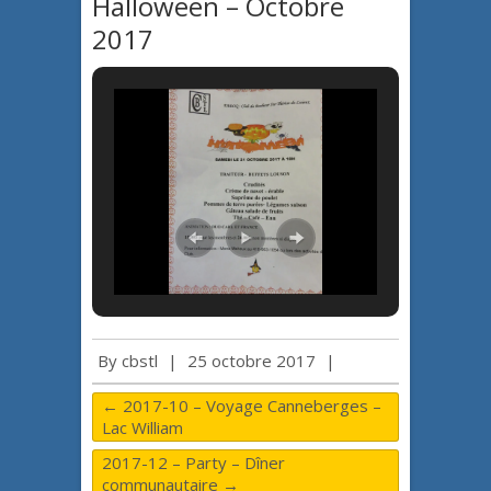
Halloween – Octobre
2017
By
cbstl
|
25 octobre 2017
|
←
2017-10 – Voyage Canneberges –
Lac William
2017-12 – Party – Dîner
communautaire
→