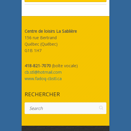
Centre de loisirs La Sablière
156 rue Bertrand
Québec (Québec)
G1B 1H7
418-821-7070
(boîte vocale)
cb.stl@hotmail.com
www.fadoq-cbstl.ca
RECHERCHER
Search