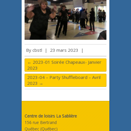
By
cbstl
|
23 mars 2023
|
←
2023-01 Soirée Chapeaux- Janvier
2023
2023-04 – Party Shuffleboard – Avril
2023
→
Centre de loisirs La Sablière
156 rue Bertrand
Québec (Québec)