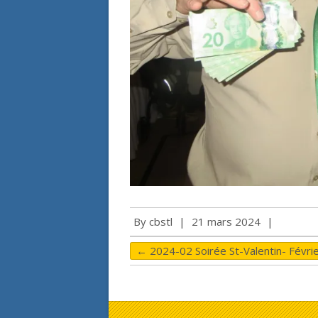
By
cbstl
|
21 mars 2024
|
←
2024-02 Soirée St-Valentin- Févri