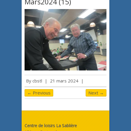
Mars2024 (15)
By
cbstl
|
21 mars 2024
|
← Previous
Next →
Centre de loisirs La Sablière