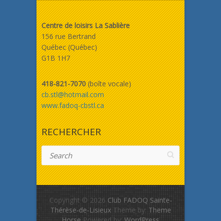
Centre de loisirs La Sablière
156 rue Bertrand
Québec (Québec)
G1B 1H7
418-821-7070
(boîte vocale)
cb.stl@hotmail.com
www.fadoq-cbstl.ca
RECHERCHER
Search
Copyright © 2026
Club FADOQ Sainte-
Thérèse-de-Lisieux
Theme by:
Theme
Horse
Powered by:
WordPress