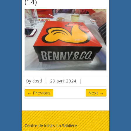
(14)
By
cbstl
|
29 avril 2024
|
← Previous
Next →
Centre de loisirs La Sablière