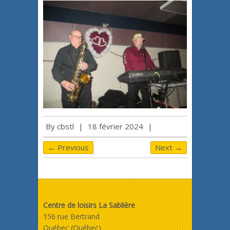
By
cbstl
|
18 février 2024
|
← Previous
Next →
Centre de loisirs La Sablière
156 rue Bertrand
Québec (Québec)