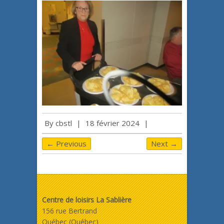
By
cbstl
|
18 février 2024
|
← Previous
Next →
Centre de loisirs La Sablière
156 rue Bertrand
Québec (Québec)