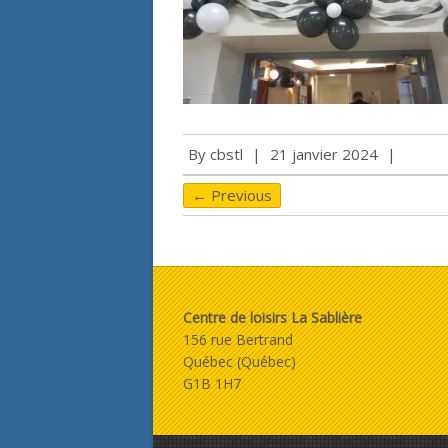
By
cbstl
|
21 janvier 2024
|
← Previous
Centre de loisirs La Sablière
156 rue Bertrand
Québec (Québec)
G1B 1H7