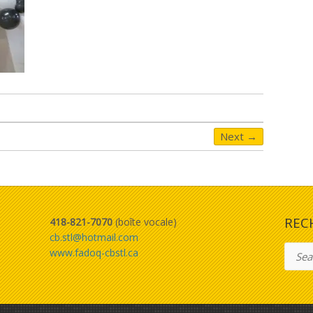
Next →
REC
418-821-7070
(boîte vocale)
cb.stl@hotmail.com
Searc
www.fadoq-cbstl.ca