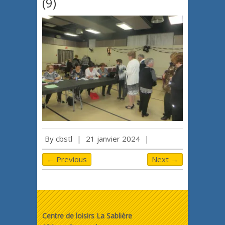
(9)
By
cbstl
|
21 janvier 2024
|
← Previous
Next →
Centre de loisirs La Sablière