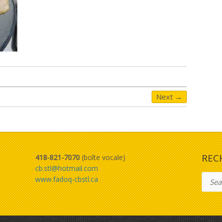
Next →
REC
418-821-7070
(boîte vocale)
cb.stl@hotmail.com
Searc
www.fadoq-cbstl.ca