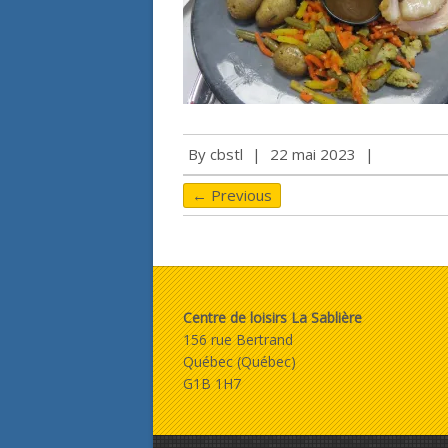
By
cbstl
|
22 mai 2023
|
← Previous
Centre de loisirs La Sablière
156 rue Bertrand
Québec (Québec)
G1B 1H7