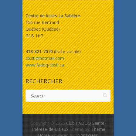
Centre de loisirs La Sablière
156 rue Bertrand
Québec (Québec)
G1B 1H7
418-821-7070
(boîte vocale)
cb.stl@hotmail.com
www.fadoq-cbstl.ca
RECHERCHER
Search
Copyright © 2026
Club FADOQ Sainte-
Thérèse-de-Lisieux
Theme by:
Theme
Horse
Powered by:
WordPress