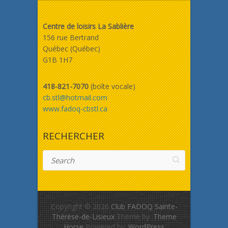
Centre de loisirs La Sablière
156 rue Bertrand
Québec (Québec)
G1B 1H7
418-821-7070
(boîte vocale)
cb.stl@hotmail.com
www.fadoq-cbstl.ca
RECHERCHER
Search
Copyright © 2026
Club FADOQ Sainte-
Thérèse-de-Lisieux
Theme by:
Theme
Horse
Powered by:
WordPress