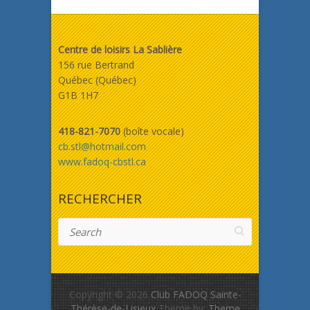
Centre de loisirs La Sablière
156 rue Bertrand
Québec (Québec)
G1B 1H7
418-821-7070
(boîte vocale)
cb.stl@hotmail.com
www.fadoq-cbstl.ca
RECHERCHER
Search
Copyright © 2026
Club FADOQ Sainte-
Thérèse-de-Lisieux
Theme by:
Theme